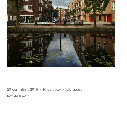
Posted
23 сентября, 2015
Categories
Инстаграм
Оставить
on
комментарий
к
Амстердам