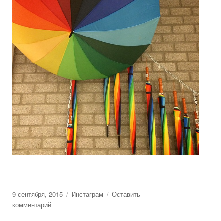
Posted
9 сентября, 2015
Categories
Инстаграм
Оставить
on
комментарий
к
Цветные