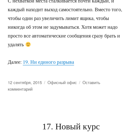
С нехваткой места сталкивается почти каждый, и
каждый находит выход самостоятельно. Вместо того,
чтобы один раз увеличить лимит ящика, чтобы
никогда об этом не задумываться. Хотя может надо
просто все автоматические сообщения сразу брать и
удалять
Далее:
19. Ни единого разрыва
Posted
12 сентября, 2015
Categories
Офисный офис
Оставить
on
комментарий
к
18.
Гигабайт
на
единицу
населения
17. Новый курс