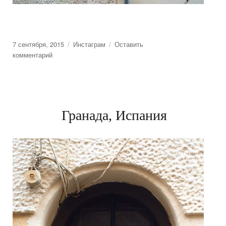
Posted
7 сентября, 2015
Categories
Инстаграм
Оставить
on
комментарий
к
Гранада,
Испания
Гранада, Испания