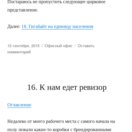
Постараюсь не пропустить следующее цирковое
представление.
Далее:
18. Гигабайт на единицу населения
Posted
12 сентября, 2015
Categories
Офисный офис
Оставить
on
комментарий
к
17.
Новый
курс
16. К нам едет ревизор
Оглавление
Недалеко от моего рабочего места с самого начала на
полу лежали какие-то коробки с брендированными