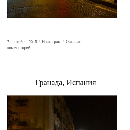
Posted
7 сентября, 2015
Categories
Инстаграм
Оставить
on
комментарий
к
Гранада,
Испания
Гранада, Испания