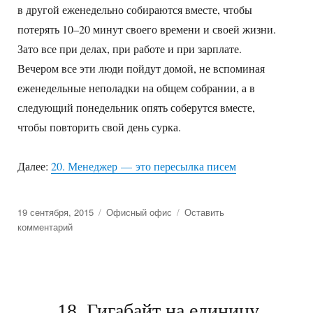
в другой еженедельно собираются вместе, чтобы
потерять 10–20 минут своего времени и своей жизни.
Зато все при делах, при работе и при зарплате.
Вечером все эти люди пойдут домой, не вспоминая
еженедельные неполадки на общем собрании, а в
следующий понедельник опять соберутся вместе,
чтобы повторить свой день сурка.
Далее:
20. Менеджер — это пересылка писем
Posted
19 сентября, 2015
Categories
Офисный офис
Оставить
on
комментарий
к
19.
Ни
единого
разрыва
18. Гигабайт на единицу