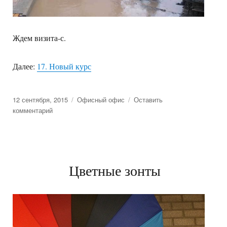
Ждем визита-с.
Далее:
17. Новый курс
Posted
12 сентября, 2015
Categories
Офисный офис
Оставить
on
комментарий
к
16.
К
нам
едет
ревизор
Цветные зонты