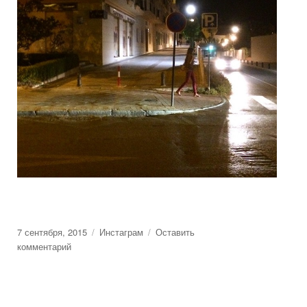
Posted
7 сентября, 2015
Categories
Инстаграм
Оставить
on
комментарий
к
Гранада,
Испания