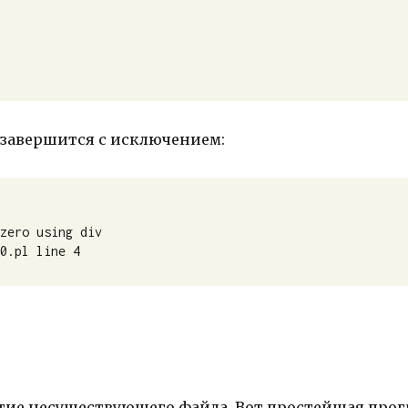
 завершится с исключением:
zero using div

v0.pl line 4
ие несуществующего файла. Вот простейшая прог