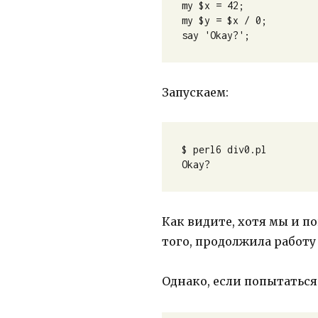
my $x = 42;

my $y = $x / 0;

say 'Okay?';
Запускаем:
$ perl6 div0.pl 

Okay?
Как видите, хотя мы и п
того, продолжила работу 
Однако, если попытаться