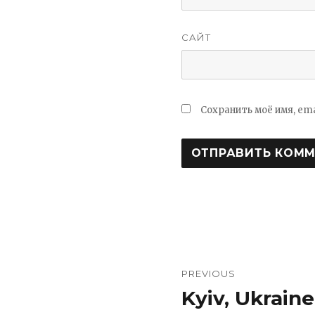
САЙТ
Сохранить моё имя, em
Навигация
PREVIOUS
по
Kyiv, Ukraine
Previous