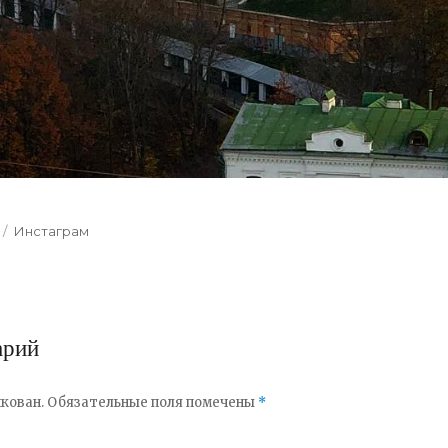
Categories
Инстаграм
арий
кован.
Обязательные поля помечены
*