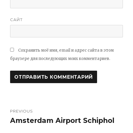
САЙТ
Сохранить моё имя, email и адрес сайта в этом
браузере для последующих моих комментариев.
PREVIOUS
Навигация
Amsterdam Airport Schiphol
Previous
по
post: