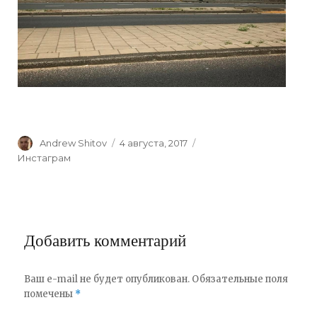
Author
Andrew Shitov
Posted
4 августа, 2017
Categories
on
Инстаграм
Добавить комментарий
Ваш e-mail не будет опубликован.
Обязательные поля
помечены
*