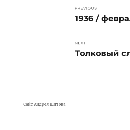
Навигация
PREVIOUS
по
1936 / февр
Previous
post:
записям
NEXT
Толковый с
Next
post:
Сайт Андрея Шитова