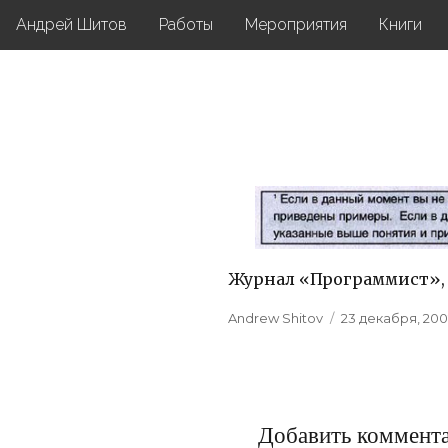
Андрей Шитов
Работы
Мероприятия
Книги
Журнал «Программист», №
Author
Andrew Shitov
Posted
23 декабря, 200
on
Добавить коммент