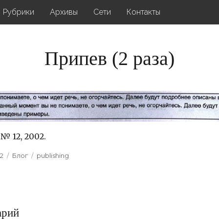
Рубрики
Архивы
Сети
Контакты
Припев (2 раза)
 12, 2002.
2
Categories
Блог
Tags
publishing
арий