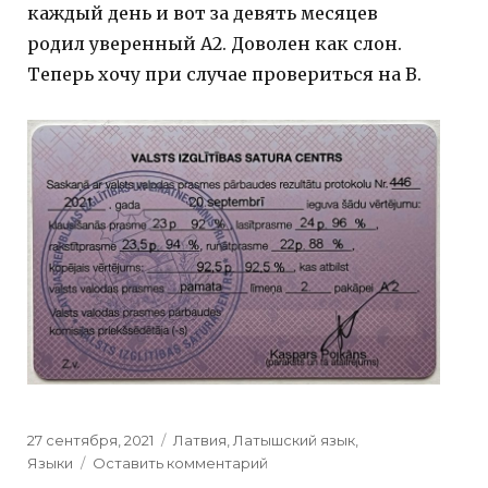
каждый день и вот за девять месяцев
родил уверенный А2. Доволен как слон.
Теперь хочу при случае провериться на B.
Posted
27 сентября, 2021
Categories
Латвия
,
Латышский язык
,
on
Языки
Оставить комментарий
к
Официально