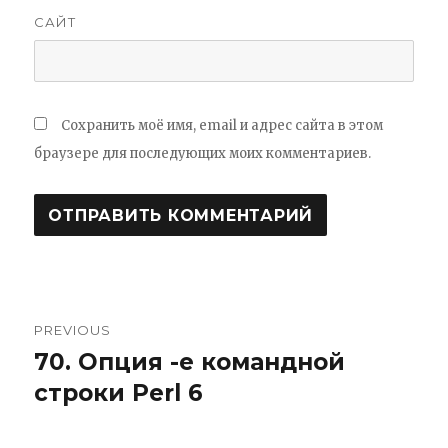
САЙТ
Сохранить моё имя, email и адрес сайта в этом
браузере для последующих моих комментариев.
PREVIOUS
Навигация
70. Опция -e командной
Previous
по
строки Perl 6
post:
записям