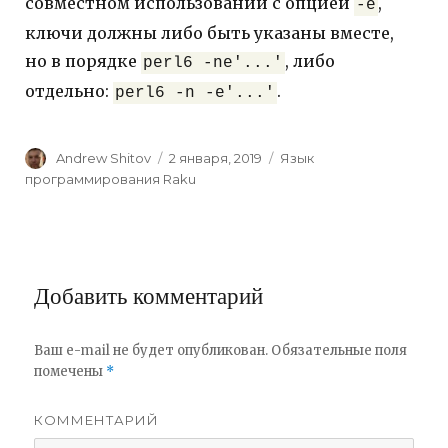
совместном использовании с опцией
,
-e
ключи должны либо быть указаны вместе,
но в порядке
, либо
perl6 -ne'...'
отдельно:
.
perl6 -n -e'...'
Author
Andrew Shitov
Posted
2 января, 2019
Categories
Язык
on
программирования Raku
Добавить комментарий
Ваш e-mail не будет опубликован.
Обязательные поля
помечены
*
КОММЕНТАРИЙ