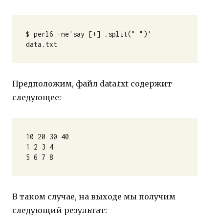
$ perl6 -ne'say [+] .split(" ")' 
data.txt 
Предположим, файл data.txt содержит
следующее:
10 20 30 40
1 2 3 4
5 6 7 8
В таком случае, на выходе мы получим
следующий результат: