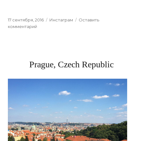
Posted
17 сентября, 2016
Categories
Инстаграм
Оставить
on
комментарий
к
Cluj-
Napoca
Prague, Czech Republic