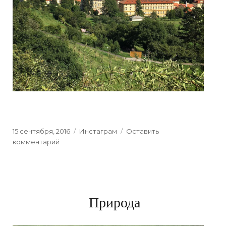
Posted
15 сентября, 2016
Categories
Инстаграм
Оставить
on
комментарий
к
Prague,
Czech
Republic
Природа