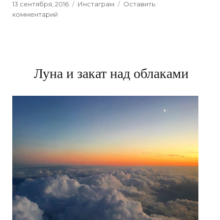
Posted
13 сентября, 2016
Categories
Инстаграм
Оставить
on
комментарий
к
Природа
Луна и закат над облаками