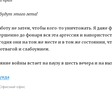
и приз!
абудут этого лета!
аботу не затем, чтобы кого-то уничтожать. Я даже 
ршенно до фонаря вся эта аргессия и напористость
одня они на том же месте и в том же состоянии, что
 отвагой и слабоумием.
ояние войны встает на паузу в шесть вечера и на в
кунда
Categories
Офисный офис