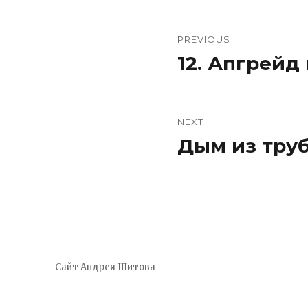
Навигация
PREVIOUS
по
12. Апгрейд
Previous
post:
записям
NEXT
Дым из тру
Next
post:
Сайт Андрея Шитова