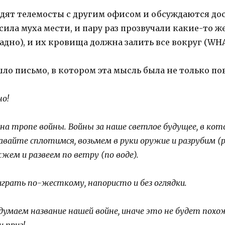
дят телемосты с другим офисом и обсуждаются дос
сила муха мести, и пару раз прозвучали какие-то же
ладно), и их кровища должна залить все вокруг (WHA
о письмо, в котором эта мысль была не только пов
но!
 на тропе войны. Войны за наше светлое будущее, в к
вайте сплотимся, возьмем в руки оружие и разрубим (р
ем и развеем по ветру (по воде).
 играть по-жесткому, напористо и без оглядки.
идумаем название нашей войне, иначе это не будет пох