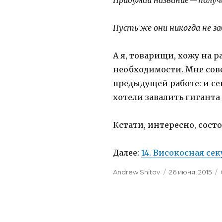
Придумай название
—
получ
Пусть же они никогда не з
А я, товарищи, хожу на р
необходимости. Мне сове
предыдущей работе: и сег
хотели завалить гиганта
Кстати, интересно, сост
Далее:
14. Високосная се
Author
Andrew Shitov
Posted
26 июня, 2015
on