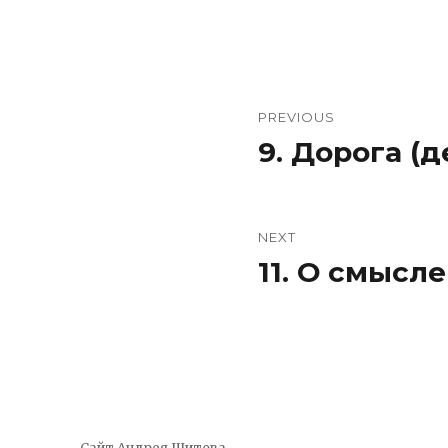
Навигация
PREVIOUS
по
9. Дорога (д
Previous
post:
записям
NEXT
11. О смысле
Next
post: