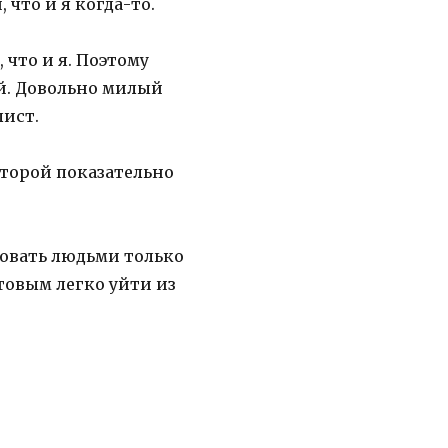
что и я когда-то.
 что и я. Поэтому
й. Довольно милый
лист.
второй показательно
вовать людьми только
товым легко уйти из