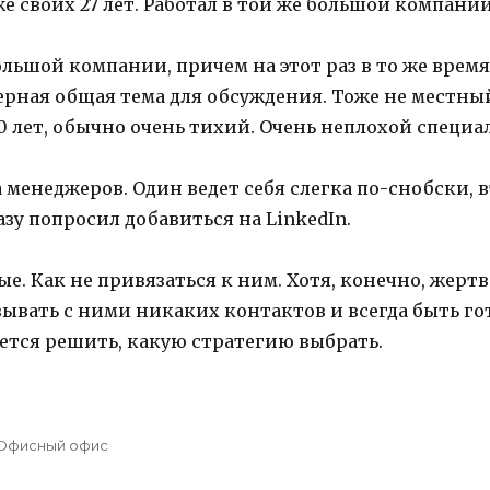
своих 27 лет. Работал в той же большой компании, 
ольшой компании, причем на этот раз в то же время,
ерная общая тема для обсуждения. Тоже не местны
0 лет, обычно очень тихий. Очень неплохой специа
 менеджеров. Один ведет себя слегка по-снобски, 
зу попросил добавиться на LinkedIn.
ые. Как не привязаться к ним. Хотя, конечно, жерт
язывать с ними никаких контактов и всегда быть го
ется решить, какую стратегию выбрать.
Categories
Офисный офис