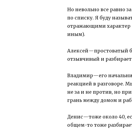
Но невольно все равно з
по списку. Я буду назыв
отражающими характер (у
иным).
Алексей — простоватый б
отзывчивый и разбираетс
Владимир — его начальни
реакцией в разговоре. М
не за и не против, но п
грань между домом и раб
Денис — тоже около 40, е
общем-то тоже разбирает