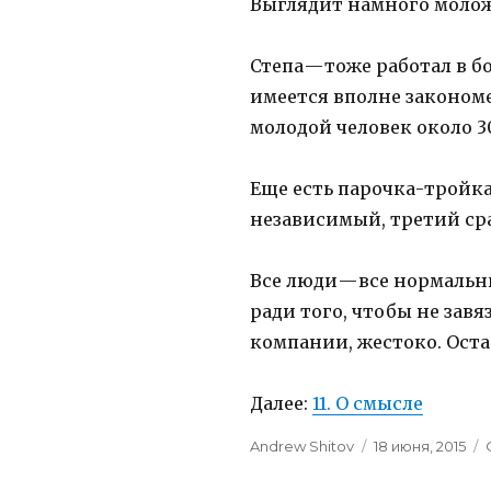
Выглядит намного моложе 
Степа — тоже работал в б
имеется вполне законом
молодой человек около 3
Еще есть парочка-тройка
независимый, третий сра
Все люди — все нормальн
ради того, чтобы не зав
компании, жестоко. Оста
Далее:
11. О смысле
Author
Andrew Shitov
Posted
18 июня, 2015
on