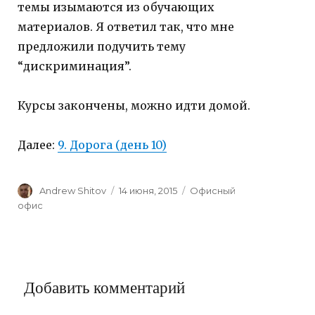
темы изымаются из обучающих
материалов. Я ответил так, что мне
предложили подучить тему
“дискриминация”.
Курсы закончены, можно идти домой.
Далее:
9. Дорога (день 10)
Author
Andrew Shitov
Posted
14 июня, 2015
Categories
Офисный
on
офис
Добавить комментарий