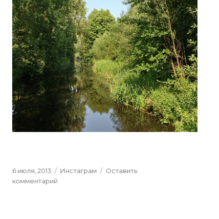
Posted
6 июля, 2013
Categories
Инстаграм
Оставить
on
комментарий
к
Природа
Северной
Голландии