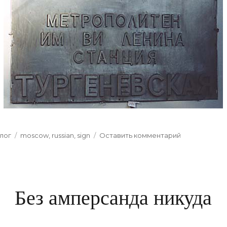
ategories
лог
Tags
moscow
,
russian
,
sign
Оставить комментарий
к
Им
Ви
Ленин
Без амперсанда никуда