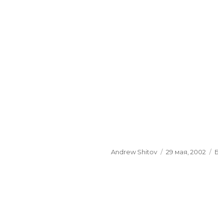
Author
Andrew Shitov
Posted
29 мая, 2002
on