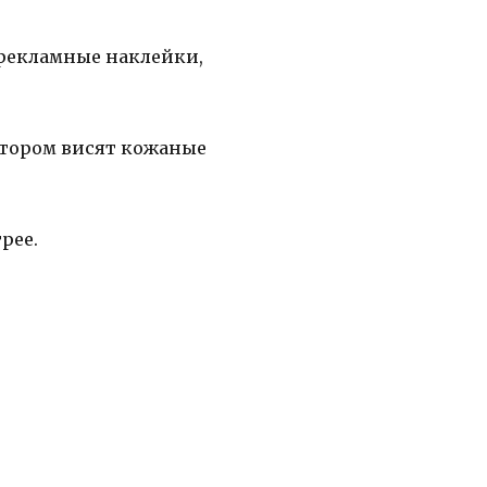
 рекламные наклейки,
отором висят кожаные
рее.