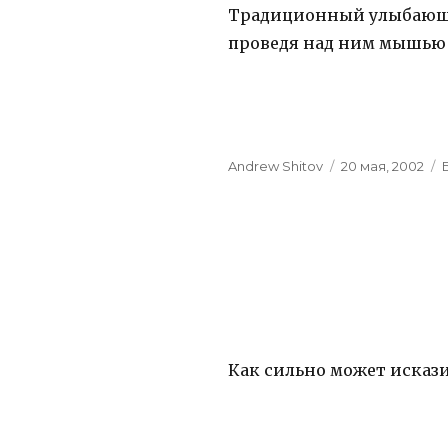
Традиционный улыбающий
проведя над ним мышью 
Author
Andrew Shitov
Posted
20 мая, 2002
on
Как сильно может искази