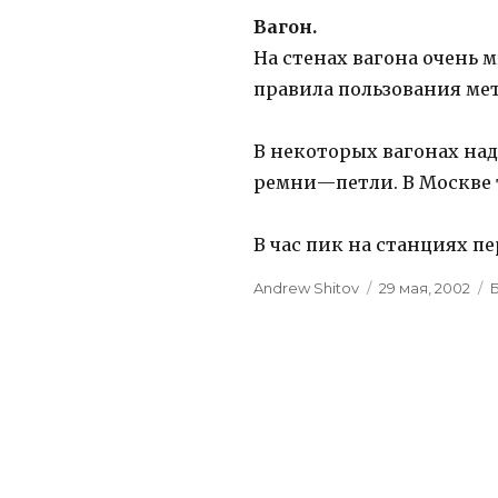
Вагон.
На стенах вагона очень 
правила пользования ме
В некоторых вагонах над
ремни—петли. В Москве 
В час пик на станциях п
Author
Andrew Shitov
Posted
29 мая, 2002
on