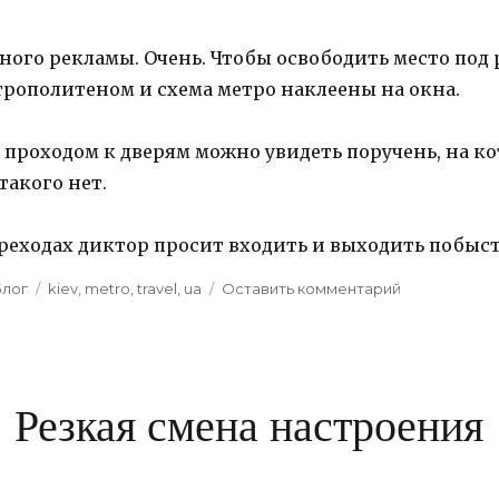
много рекламы. Очень. Чтобы освободить место под
трополитеном и схема метро наклеены на окна.
 проходом к дверям можно увидеть поручень, на к
такого нет.
ереходах диктор просит входить и выходить побыст
Categories
Блог
Tags
kiev
,
metro
,
travel
,
ua
Оставить комментарий
к
Киевское
метро
Резкая смена настроения