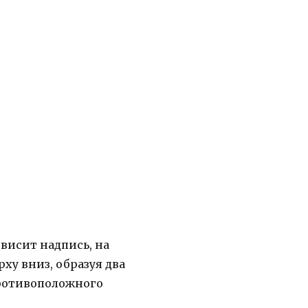
 висит надпись, на
ху вниз, образуя два
 противоположного