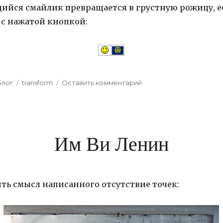
ся смайлик превращается в грустную рожицу, ес
с нажатой кнопкой:
Categories
Блог
Tags
transform
Оставить комментарий
к
Резкая
смена
настроения
Им Ви Ленин
ть смысл написанного отсутствие точек: