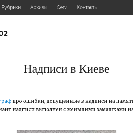
Рубрики
Архивы
Сети
Контакты
02
Надписи в Киеве
граф
про ошибки, допущенные в надписи на памят
иант надписи выполнен с меньшими замашками на