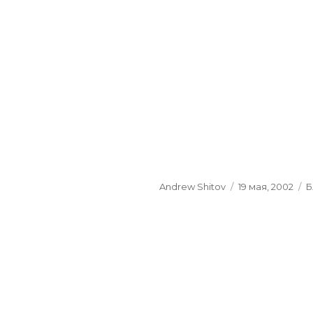
Author
Andrew Shitov
Posted
19 мая, 2002
C
Б
on